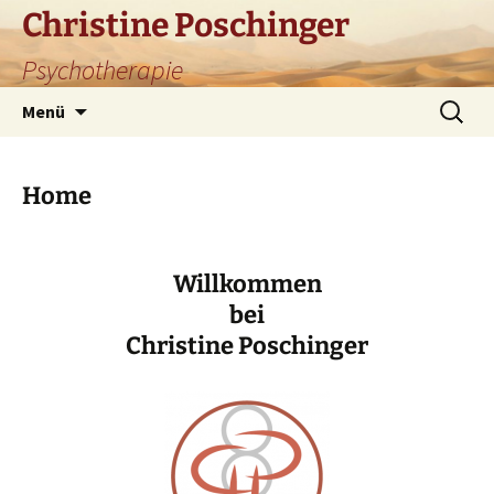
Zum
Christine Poschinger
Inhalt
Psychotherapie
springen
Suchen
Menü
nach:
Home
Willkommen
bei
Christine Poschinger