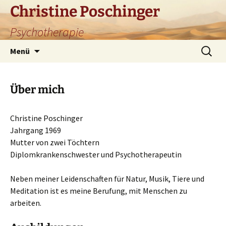
Zum
Christine Poschinger
Inhalt
Psychotherapie
springen
Suchen
Menü
nach:
Über mich
Christine Poschinger
Jahrgang 1969
Mutter von zwei Töchtern
Diplomkrankenschwester und Psychotherapeutin
Neben meiner Leidenschaften für Natur, Musik, Tiere und
Meditation ist es meine Berufung, mit Menschen zu
arbeiten.